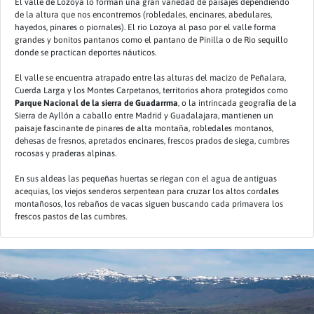
El valle de Lozoya lo forman una gran variedad de paisajes dependiendo
de la altura que nos encontremos (robledales, encinares, abedulares,
hayedos, pinares o piornales). El rio Lozoya al paso por el valle forma
grandes y bonitos pantanos como el pantano de Pinilla o de Rio sequillo
donde se practican deportes náuticos.
El valle se encuentra atrapado entre las alturas del macizo de Peñalara,
Cuerda Larga y los Montes Carpetanos, territorios ahora protegidos como
Parque Nacional de la sierra de Guadarrma
, o la intrincada geografía de la
Sierra de Ayllón a caballo entre Madrid y Guadalajara, mantienen un
paisaje fascinante de pinares de alta montaña, robledales montanos,
dehesas de fresnos, apretados encinares, frescos prados de siega, cumbres
rocosas y praderas alpinas.
En sus aldeas las pequeñas huertas se riegan con el agua de antiguas
acequias, los viejos senderos serpentean para cruzar los altos cordales
montañosos, los rebaños de vacas siguen buscando cada primavera los
frescos pastos de las cumbres.