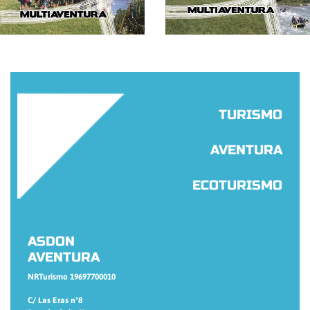
TURISMO
AVENTURA
ECOTURISMO
ASDON
AVENTURA
NRTurismo 19697700010
C/ Las Eras nº8