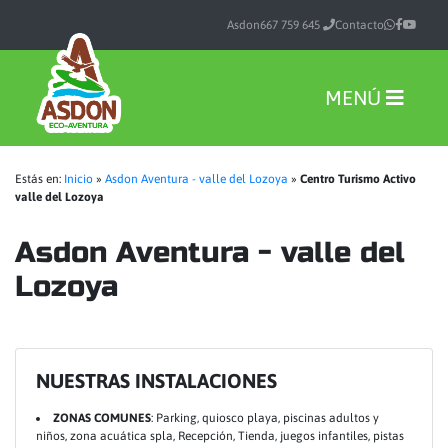
Asdon
667 759 645
Contacto
MENÚ
Estás en:
Inicio
»
Asdon Aventura - valle del Lozoya
»
Centro Turismo Activo
valle del Lozoya
Asdon Aventura - valle del
Lozoya
NUESTRAS INSTALACIONES
ZONAS COMUNES
: Parking, quiosco playa, piscinas adultos y
niños, zona acuática spla, Recepción, Tienda, juegos infantiles, pistas