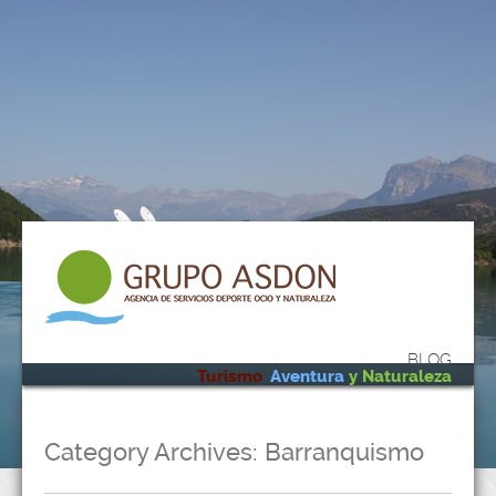
BLOG
Turismo
,
Aventura
y Naturaleza
Category Archives:
Barranquismo