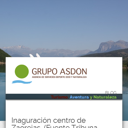
BLOG
Turismo
,
Aventura
y Naturaleza
Inaguración centro de
Zaorejas. (Fuente Tribuna