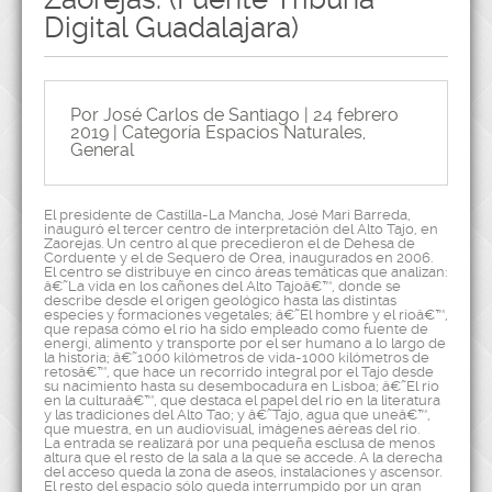
Digital Guadalajara)
Por José Carlos de Santiago | 24 febrero
2019 | Categoría
Espacios Naturales
,
General
El presidente de Castilla-La Mancha, José Marí Barreda,
inauguró el tercer centro de interpretación del Alto Tajo, en
Zaorejas. Un centro al que precedieron el de Dehesa de
Corduente y el de Sequero de Orea, inaugurados en 2006.
El centro se distribuye en cinco áreas temáticas que analizan:
â€˜La vida en los cañones del Alto Tajoâ€™, donde se
describe desde el origen geológico hasta las distintas
especies y formaciones vegetales; â€˜El hombre y el ríoâ€™,
que repasa cómo el río ha sido empleado como fuente de
energí, alimento y transporte por el ser humano a lo largo de
la historia; â€˜1000 kilómetros de vida-1000 kilómetros de
retosâ€™, que hace un recorrido integral por el Tajo desde
su nacimiento hasta su desembocadura en Lisboa; â€˜El río
en la culturaâ€™, que destaca el papel del río en la literatura
y las tradiciones del Alto Tao; y â€˜Tajo, agua que uneâ€™,
que muestra, en un audiovisual, imágenes aéreas del río.
La entrada se realizará por una pequeña esclusa de menos
altura que el resto de la sala a la que se accede. A la derecha
del acceso queda la zona de aseos, instalaciones y ascensor.
El resto del espacio sólo queda interrumpido por un gran