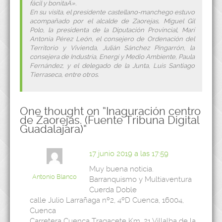
fácil y bonitaÂ».
En su visita, el presidente castellano-manchego estuvo
acompañado por el alcalde de Zaorejas, Miguel Gil
Polo, la presidenta de la Diputación Provincial, Marí
Antonia Pérez León, el consejero de Ordenación del
Territorio y Vivienda, Julián Sánchez Pingarrón, la
consejera de Industria, Energí y Medio Ambiente, Paula
Fernández, y el delegado de la Junta, Luis Santiago
Tierraseca, entre otros.
One thought on “
Inaguración centro
de Zaorejas. (Fuente Tribuna Digital
Guadalajara)
”
17 junio 2019 a las 17:59
Muy buena noticia.
Antonio Blanco
Barranquismo y Multiaventura
Cuerda Doble
calle Julio Larrañaga nº2, 4ºD Cuenca, 16004,
Cuenca
Carretera Cuenca Tragacete Km. 21 Villalba de la