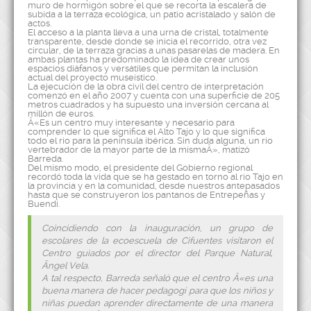
muro de hormigón sobre el que se recorta la escalera de
subida a la terraza ecológica, un patio acristalado y salón de
actos.
El acceso a la planta lleva a una urna de cristal, totalmente
transparente, desde donde se inicia el recorrido, otra vez
circular, de la terraza gracias a unas pasarelas de madera. En
ambas plantas ha predominado la idea de crear unos
espacios diáfanos y versátiles que permitan la inclusión
actual del proyecto museístico.
La ejecución de la obra civil del centro de interpretación
comenzó en el año 2007 y cuenta con una superficie de 205
metros cuadrados y ha supuesto una inversión cercana al
millón de euros.
Â«Es un centro muy interesante y necesario para
comprender lo que significa el Alto Tajo y lo que significa
todo el río para la península ibérica. Sin duda alguna, un río
vertebrador de la mayor parte de la mismaÂ», matizó
Barreda.
Del mismo modo, el presidente del Gobierno regional
recordó toda la vida que se ha gestado en torno al río Tajo en
la provincia y en la comunidad, desde nuestros antepasados
hasta que se construyeron los pantanos de Entrepeñas y
Buendí.
Coincidiendo con la inauguración, un grupo de
escolares de la ecoescuela de Cifuentes visitaron el
Centro guiados por el director del Parque Natural,
Ãngel Vela.
A tal respecto, Barreda señaló que el centro Â«es una
buena manera de hacer pedagogí para que los niños y
niñas puedan aprender directamente de una manera