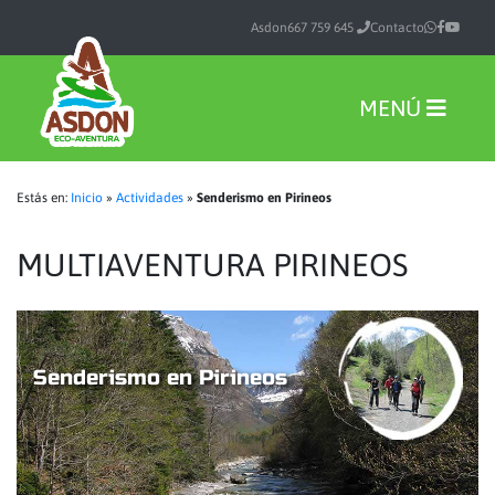
Asdon
667 759 645
Contacto
MENÚ
Estás en:
Inicio
»
Actividades
»
Senderismo en Pirineos
MULTIAVENTURA PIRINEOS
Senderismo en Pirineos