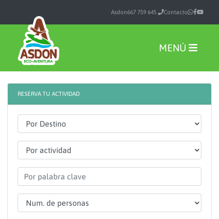
Asdon
667 759 645
Contacto
MENÚ
RESERVA TU ACTIVIDAD