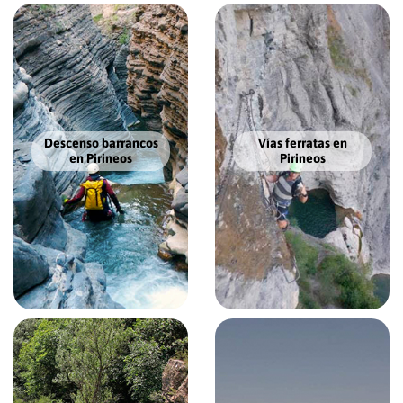
Descenso barrancos
Vías ferratas en
en Pirineos
Pirineos