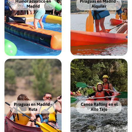
Humor acuático en
Piraguas en Madrid -
Madrid
Alquiler
Piraguas en Madrid -
Canoa Rafting en el
Ruta
Alto Tajo