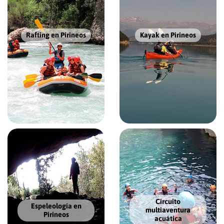
Rafting en Pirineos
Kayak en Pirineos
Circuito
Espeleología en
multiaventura
Pirineos
acuática