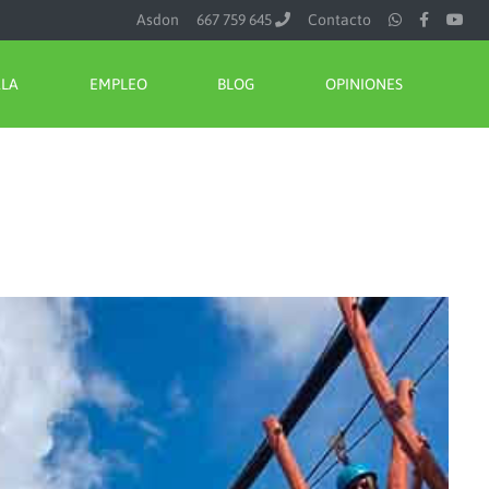
Asdon
667 759 645
Contacto
ALA
EMPLEO
BLOG
OPINIONES