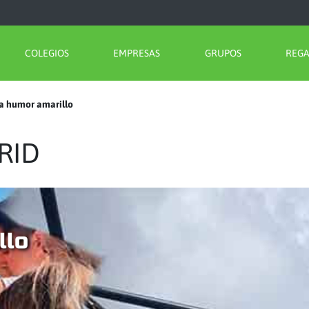
COLEGIOS
EMPRESAS
GRUPOS
REG
 humor amarillo
RID
llo