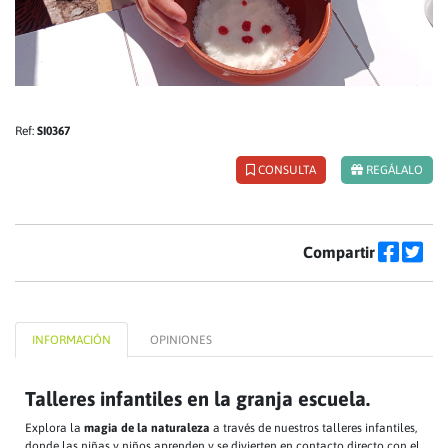
Ref:
SI0367
CONSULTA
REGÁLALO
Compartir
INFORMACIÓN
OPINIONES
Talleres infantiles en la granja escuela.
Explora la
magia de la naturaleza
a través de nuestros talleres infantiles,
donde las niñas y niños aprenden y se divierten en contacto directo con el