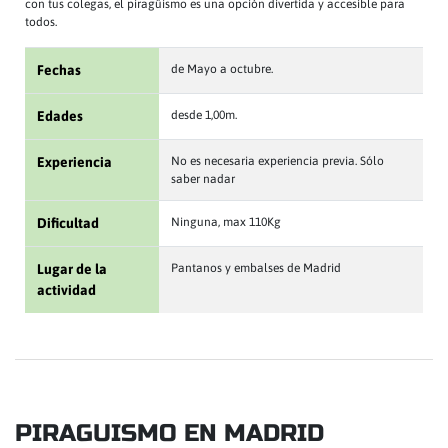
con tus colegas, el piragüismo es una opción divertida y accesible para
todos.
Fechas
de Mayo a octubre.
Edades
desde 1,00m.
Experiencia
No es necesaria experiencia previa. Sólo
saber nadar
Dificultad
Ninguna, max 110Kg
Lugar de la
Pantanos y embalses de Madrid
actividad
PIRAGUISMO EN MADRID