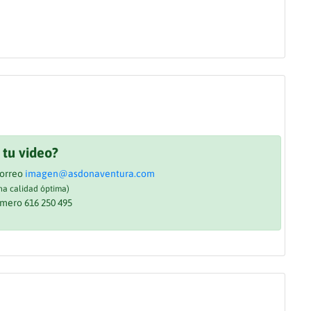
 tu video?
correo
imagen@asdonaventura.com
a calidad óptima)
mero 616 250 495