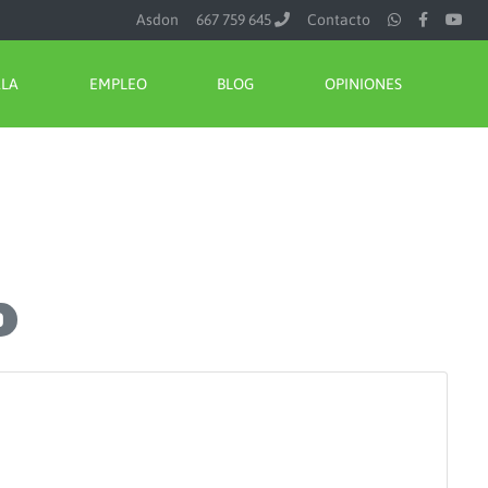
Asdon
667 759 645
Contacto
ALA
EMPLEO
BLOG
OPINIONES
o