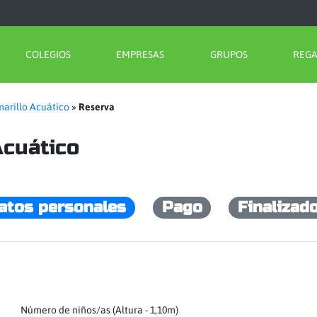
COLEGIOS
EMPRESAS
GRUPOS
REG
arillo Acuático
»
Reserva
Acuático
atos personales
Pago
Finalizad
Número de niños/as (Altura - 1,10m)