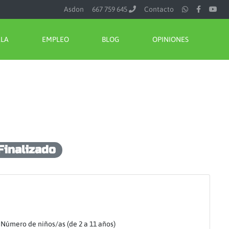
Asdon
667 759 645
Contacto
ALA
EMPLEO
BLOG
OPINIONES
Finalizado
Número de niños/as (de 2 a 11 años)