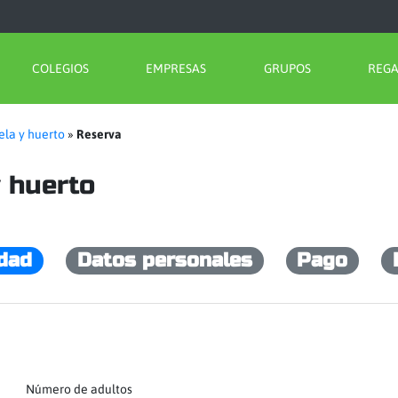
COLEGIOS
EMPRESAS
GRUPOS
REG
ela y huerto
»
Reserva
y huerto
idad
Datos personales
Pago
Número de adultos