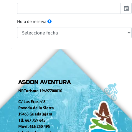
event
Hora de reserva
ASDON AVENTURA
NRTurismo 19697700010
C/ Las Eras nº8
Poveda de la Sierra
19463 Guadalajara
Tlf: 667 759 645
Móvil 616 250 495