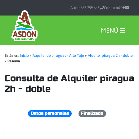
Asdon
667 759 645
Contacto
MENÚ
Estás en:
Inicio
»
Alquiler de piraguas - Alto Tajo
»
Alquiler piragua 2h - doble
»
Reserva
Consulta de Alquiler piragua
2h - doble
Datos personales
Finalizado