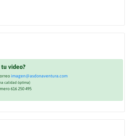
 tu video?
correo
imagen@asdonaventura.com
a calidad óptima)
mero 616 250 495