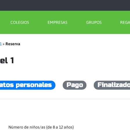
COLEGIOS
EMPRESAS
GRUPOS
REG
 1
»
Reserva
el 1
atos personales
Pago
Finalizad
Número de niños/as (de 8 a 12 años)