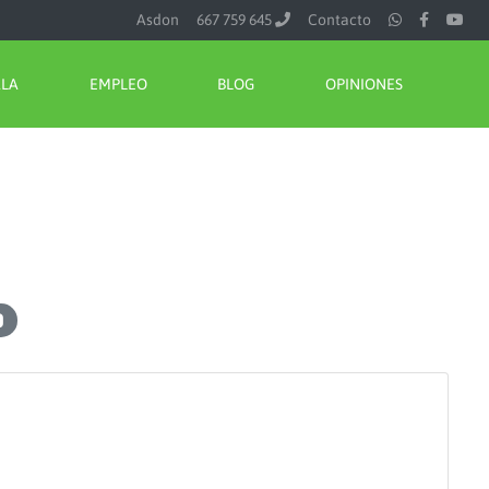
Asdon
667 759 645
Contacto
ALA
EMPLEO
BLOG
OPINIONES
o