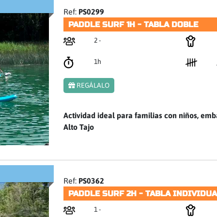
Ref:
PS0299
PADDLE SURF 1H - TABLA DOBLE
2 -
1h
REGÁLALO
Actividad ideal para familias con niños, emb
Alto Tajo
Ref:
PS0362
PADDLE SURF 2H - TABLA INDIVIDU
1 -