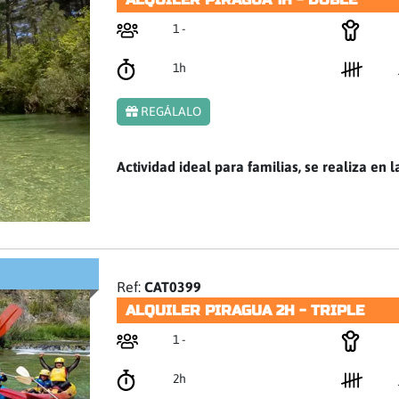
1 -
1h
REGÁLALO
Actividad ideal para familias, se realiza en l
Ref:
CAT0399
ALQUILER PIRAGUA 2H - TRIPLE
1 -
2h