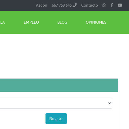
Asdon
667 759 645
Contacto
ALA
EMPLEO
BLOG
OPINIONES