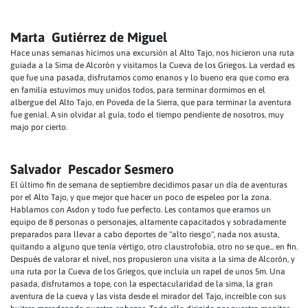
Marta Gutiérrez de Miguel
Hace unas semanas hicimos una excursión al Alto Tajo, nos hicieron una ruta
guiada a la Sima de Alcorón y visitamos la Cueva de los Griegos. La verdad es
que fue una pasada, disfrutamos como enanos y lo bueno era que como era
en familia estuvimos muy unidos todos, para terminar dormimos en el
albergue del Alto Tajo, en Poveda de la Sierra, que para terminar la aventura
fue genial. A sin olvidar al guía, todo el tiempo pendiente de nosotros, muy
majo por cierto.
Salvador Pescador Sesmero
El último fin de semana de septiembre decidimos pasar un día de aventuras
por el Alto Tajo, y que mejor que hacer un poco de espeleo por la zona.
Hablamos con Asdon y todo fue perfecto. Les contamos que eramos un
equipo de 8 personas o personajes, altamente capacitados y sobradamente
preparados para llevar a cabo deportes de "alto riesgo", nada nos asusta,
quitando a alguno que tenía vértigo, otro claustrofobia, otro no se que... en fin.
Después de valorar el nivel, nos propusieron una visita a la sima de Alcorón, y
una ruta por la Cueva de los Griegos, que incluía un rapel de unos 5m. Una
pasada, disfrutamos a tope, con la espectacularidad de la sima, la gran
aventura de la cueva y las vista desde el mirador del Tajo, increíble con sus