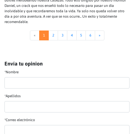
buitres merodeando nuestra cabezas. Todo ello dirigido por nuestro monitor
Daniel, un crack que nos enseñó todo lo necesario para pasar un día
inolvidable y que recordaremos toda la vida. Ya solo nos queda volver otro
día a por otra aventura. A ver que se nos ocurre... Un exito y totalmente
recomendable.
«
1
2
3
4
5
6
»
Envía tu opinion
*Nombre
*Apellidos
*Correo electrónico