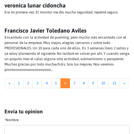
veronica lunar cidoncha
Era mi primera vez. El monitor me dio mucha seguridad. repetiré seguro
Francisco Javier Toledano Aviles
Encantado con la actividad de puenting, pero mucho más encantado con el
personal de la empresa. Muy majos, alegres, cercanos y sobre todo
PROFESIONALES. Un 10 para cada uno de ellos.. En 3 semanas llevo 2 saltos y
ya estoy planeando el siguiente. No tardaré en volver por ahí. Y cuando venga
un poquito mas el calor, alguna otra actividad, submarinismo o parapente.
Muchas gracias por todo muchach@s. Sois los mejores. Nos veremos
prontoooooooooooooooooo...
«
1
2
3
4
5
6
7
8
9
10
11
»
Envía tu opinion
*Nombre